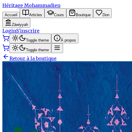
Héritage Mohammadien
Accueil
Articles
Cours
Boutique
Don
Zāwiyyah
Login
S'inscrire
Toggle theme
À propos
Toggle theme
Retour à la boutique